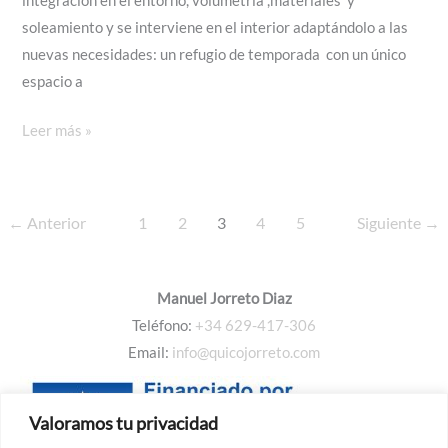
integración en el entorno, volumetría ,materiales y
soleamiento y se interviene en el interior adaptándolo a las
nuevas necesidades: un refugio de temporada con un único
espacio a
REHABILITACIÓN
Leer más »
EN
LA
RIBEIRA
←
Anterior
1
2
3
4
5
Siguiente
→
SACRA
Manuel Jorreto Diaz
Teléfono:
+34 629-417-306
Email:
info@quicojorreto.com
Valoramos tu privacidad