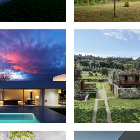
NDA EN CARBALLIÑO
PONTEDEVA
REHABILITACIÓN
 PATIO EN SOBRADO
ABEGONDO